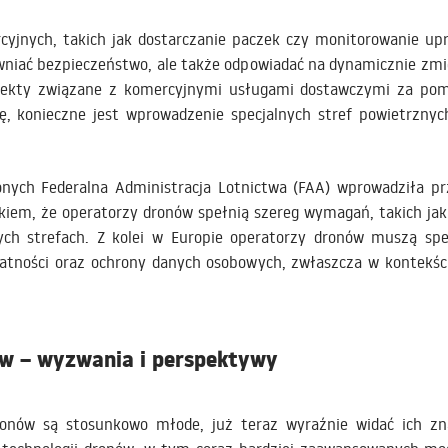
cyjnych, takich jak dostarczanie paczek czy monitorowanie u
niać bezpieczeństwo, ale także odpowiadać na dynamicznie zmien
ojekty związane z komercyjnymi usługami dostawczymi za pom
ę, konieczne jest wprowadzenie specjalnych stref powietrznyc
nych Federalna Administracja Lotnictwa (FAA) wprowadziła pr
iem, że operatorzy dronów spełnią szereg wymagań, takich jak p
ych strefach. Z kolei w Europie operatorzy dronów muszą s
atności oraz ochrony danych osobowych, zwłaszcza w kontekści
ów – wyzwania i perspektywy
ronów są stosunkowo młode, już teraz wyraźnie widać ich zn