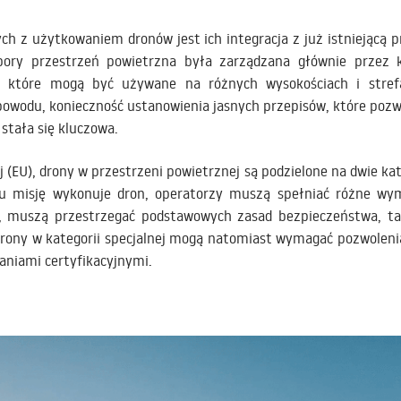
 z użytkowaniem dronów jest ich integracja z już istniejącą 
pory przestrzeń powietrzna była zarządzana głównie przez k
y, które mogą być używane na różnych wysokościach i stre
owodu, konieczność ustanowienia jasnych przepisów, które pozw
stała się kluczowa.
j (EU), drony w przestrzeni powietrznej są podzielone na dwie kat
aju misję wykonuje dron, operatorzy muszą spełniać różne wym
ch, muszą przestrzegać podstawowych zasad bezpieczeństwa, ta
Drony w kategorii specjalnej mogą natomiast wymagać pozwoleni
aniami certyfikacyjnymi.