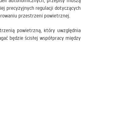
deli autonomicznych, przepisy muszą
j precyzyjnych regulacji dotyczących
rowaniu przestrzeni powietrznej.
rzenią powietrzną, który uwzględnia
agać będzie ścisłej współpracy między