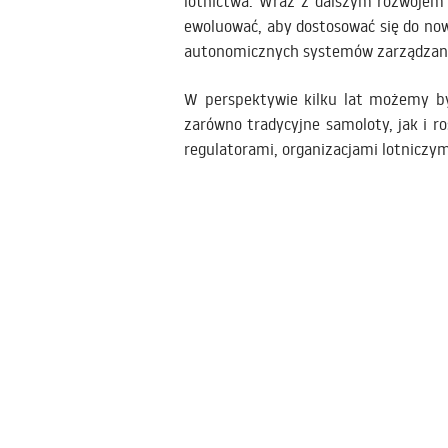
lotnictwa. Wraz z dalszym rozwojem
ewoluować, aby dostosować się do no
autonomicznych systemów zarządzania 
W perspektywie kilku lat możemy by
zarówno tradycyjne samoloty, jak i r
regulatorami, organizacjami lotniczy