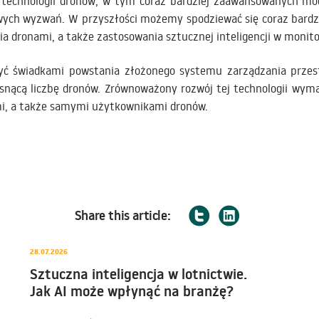
 technologii dronów, w tym coraz bardziej zaawansowanych mo
wych wyzwań. W przyszłości możemy spodziewać się coraz bardzie
dronami, a także zastosowania sztucznej inteligencji w monito
ć świadkami powstania złożonego systemu zarządzania przest
osnącą liczbę dronów. Zrównoważony rozwój tej technologii wym
mi, a także samymi użytkownikami dronów.
Share this article:
28.07.2026
Sztuczna inteligencja w lotnictwie.
Jak AI może wpłynąć na branżę?