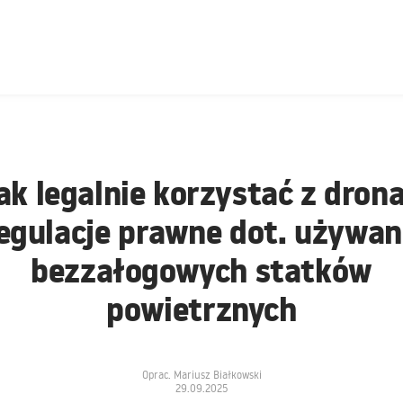
ak legalnie korzystać z dron
egulacje prawne dot. używan
bezzałogowych statków
powietrznych
Oprac. Mariusz Białkowski
29.09.2025